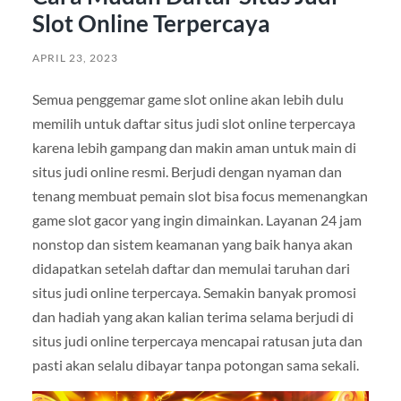
Slot Online Terpercaya
APRIL 23, 2023
Semua penggemar game slot online akan lebih dulu
memilih untuk daftar situs judi slot online terpercaya
karena lebih gampang dan makin aman untuk main di
situs judi online resmi. Berjudi dengan nyaman dan
tenang membuat pemain slot bisa focus memenangkan
game slot gacor yang ingin dimainkan. Layanan 24 jam
nonstop dan sistem keamanan yang baik hanya akan
didapatkan setelah daftar dan memulai taruhan dari
situs judi online terpercaya. Semakin banyak promosi
dan hadiah yang akan kalian terima selama berjudi di
situs judi online terpercaya mencapai ratusan juta dan
pasti akan selalu dibayar tanpa potongan sama sekali.