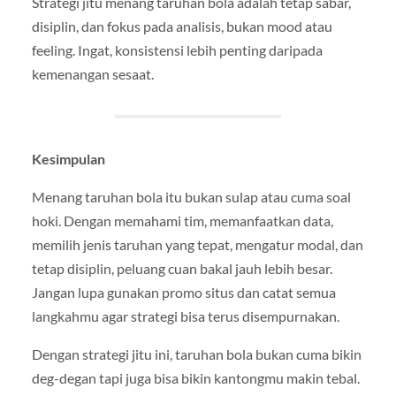
Strategi jitu menang taruhan bola adalah tetap sabar,
disiplin, dan fokus pada analisis, bukan mood atau
feeling. Ingat, konsistensi lebih penting daripada
kemenangan sesaat.
Kesimpulan
Menang taruhan bola itu bukan sulap atau cuma soal
hoki. Dengan memahami tim, memanfaatkan data,
memilih jenis taruhan yang tepat, mengatur modal, dan
tetap disiplin, peluang cuan bakal jauh lebih besar.
Jangan lupa gunakan promo situs dan catat semua
langkahmu agar strategi bisa terus disempurnakan.
Dengan strategi jitu ini, taruhan bola bukan cuma bikin
deg-degan tapi juga bisa bikin kantongmu makin tebal.