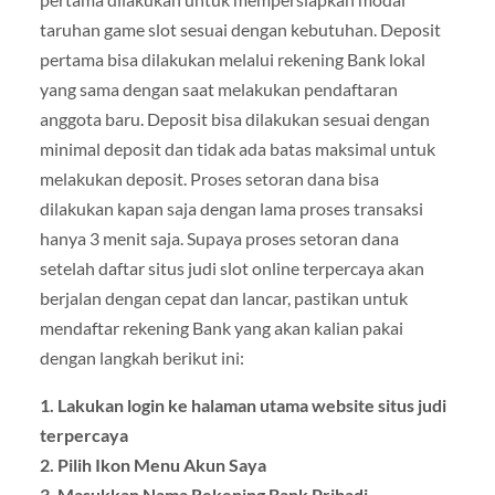
taruhan game slot sesuai dengan kebutuhan. Deposit
pertama bisa dilakukan melalui rekening Bank lokal
yang sama dengan saat melakukan pendaftaran
anggota baru. Deposit bisa dilakukan sesuai dengan
minimal deposit dan tidak ada batas maksimal untuk
melakukan deposit. Proses setoran dana bisa
dilakukan kapan saja dengan lama proses transaksi
hanya 3 menit saja. Supaya proses setoran dana
setelah daftar situs judi slot online terpercaya akan
berjalan dengan cepat dan lancar, pastikan untuk
mendaftar rekening Bank yang akan kalian pakai
dengan langkah berikut ini:
1. Lakukan login ke halaman utama website situs judi
terpercaya
2. Pilih Ikon Menu Akun Saya
3. Masukkan Nama Rekening Bank Pribadi