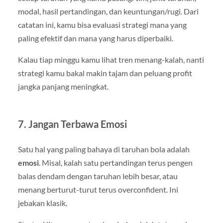
modal, hasil pertandingan, dan keuntungan/rugi. Dari
catatan ini, kamu bisa evaluasi strategi mana yang
paling efektif dan mana yang harus diperbaiki.
Kalau tiap minggu kamu lihat tren menang-kalah, nanti
strategi kamu bakal makin tajam dan peluang profit
jangka panjang meningkat.
7. Jangan Terbawa Emosi
Satu hal yang paling bahaya di taruhan bola adalah
emosi
. Misal, kalah satu pertandingan terus pengen
balas dendam dengan taruhan lebih besar, atau
menang berturut-turut terus overconfident. Ini
jebakan klasik.