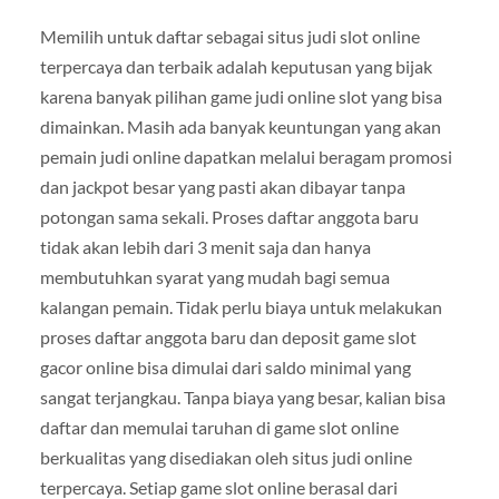
Memilih untuk daftar sebagai situs judi slot online
terpercaya dan terbaik adalah keputusan yang bijak
karena banyak pilihan game judi online slot yang bisa
dimainkan. Masih ada banyak keuntungan yang akan
pemain judi online dapatkan melalui beragam promosi
dan jackpot besar yang pasti akan dibayar tanpa
potongan sama sekali. Proses daftar anggota baru
tidak akan lebih dari 3 menit saja dan hanya
membutuhkan syarat yang mudah bagi semua
kalangan pemain. Tidak perlu biaya untuk melakukan
proses daftar anggota baru dan deposit game slot
gacor online bisa dimulai dari saldo minimal yang
sangat terjangkau. Tanpa biaya yang besar, kalian bisa
daftar dan memulai taruhan di game slot online
berkualitas yang disediakan oleh situs judi online
terpercaya. Setiap game slot online berasal dari