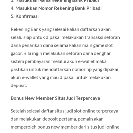
4. Masukkan Nomor Rekening Bank Pribadi
5. Konfirmasi
Rekening Bank yang selesai kalian daftarkan akan
selalu siap untuk dipakai melakukan transaksi setoran
dana penarikan dana selama kalian main game slot
gacor. Bila ingin melakukan setoran dana denghan
sistem pembayaran melalui akun e-wallet maka
pastikan untuk mendaftarkan nomor hp yang dipakai
akun e-wallet yang mau dipakai untuk melakukan
deposit.
Bonus New Member Situs Judi Terpercaya
Setelah selesai daftar situs judi slot online terpercaya
dan melakukan deposit pertama, pemain akan
memperoleh bonus new member dari situs judi online