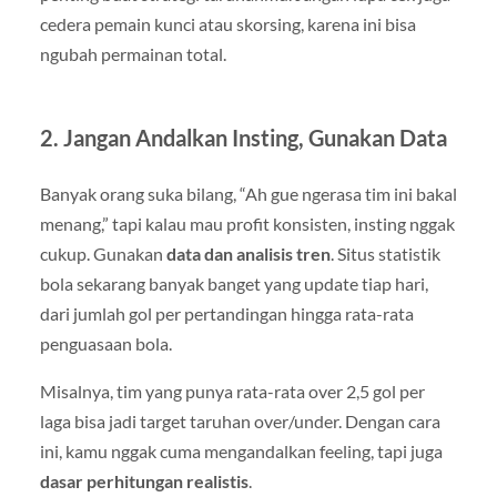
cedera pemain kunci atau skorsing, karena ini bisa
ngubah permainan total.
2. Jangan Andalkan Insting, Gunakan Data
Banyak orang suka bilang, “Ah gue ngerasa tim ini bakal
menang,” tapi kalau mau profit konsisten, insting nggak
cukup. Gunakan
data dan analisis tren
. Situs statistik
bola sekarang banyak banget yang update tiap hari,
dari jumlah gol per pertandingan hingga rata-rata
penguasaan bola.
Misalnya, tim yang punya rata-rata over 2,5 gol per
laga bisa jadi target taruhan over/under. Dengan cara
ini, kamu nggak cuma mengandalkan feeling, tapi juga
dasar perhitungan realistis
.