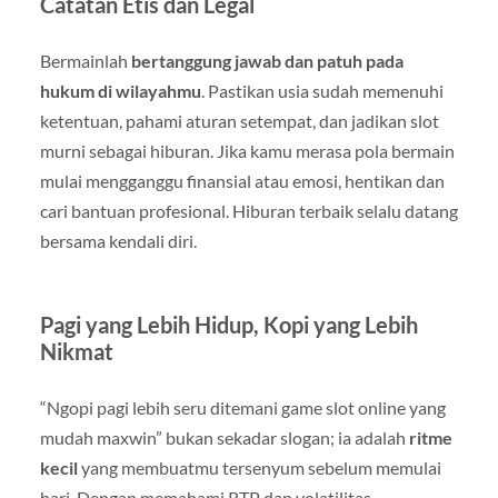
Catatan Etis dan Legal
Bermainlah
bertanggung jawab dan patuh pada
hukum di wilayahmu
. Pastikan usia sudah memenuhi
ketentuan, pahami aturan setempat, dan jadikan slot
murni sebagai hiburan. Jika kamu merasa pola bermain
mulai mengganggu finansial atau emosi, hentikan dan
cari bantuan profesional. Hiburan terbaik selalu datang
bersama kendali diri.
Pagi yang Lebih Hidup, Kopi yang Lebih
Nikmat
“Ngopi pagi lebih seru ditemani game slot online yang
mudah maxwin” bukan sekadar slogan; ia adalah
ritme
kecil
yang membuatmu tersenyum sebelum memulai
hari. Dengan memahami RTP dan volatilitas,