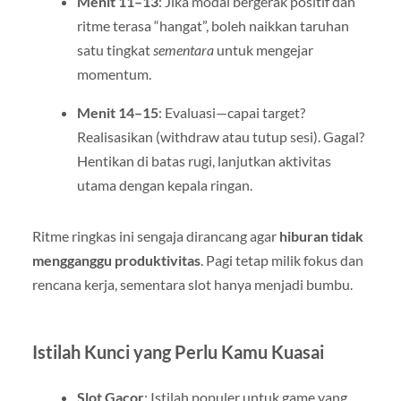
Menit 11–13
: Jika modal bergerak positif dan
ritme terasa “hangat”, boleh naikkan taruhan
satu tingkat
sementara
untuk mengejar
momentum.
Menit 14–15
: Evaluasi—capai target?
Realisasikan (withdraw atau tutup sesi). Gagal?
Hentikan di batas rugi, lanjutkan aktivitas
utama dengan kepala ringan.
Ritme ringkas ini sengaja dirancang agar
hiburan tidak
mengganggu produktivitas
. Pagi tetap milik fokus dan
rencana kerja, sementara slot hanya menjadi bumbu.
Istilah Kunci yang Perlu Kamu Kuasai
Slot Gacor
: Istilah populer untuk game yang