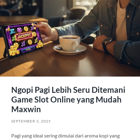
Ngopi Pagi Lebih Seru Ditemani
Game Slot Online yang Mudah
Maxwin
SEPTEMBER 3, 2025
Pagi yang ideal sering dimulai dari aroma kopi yang