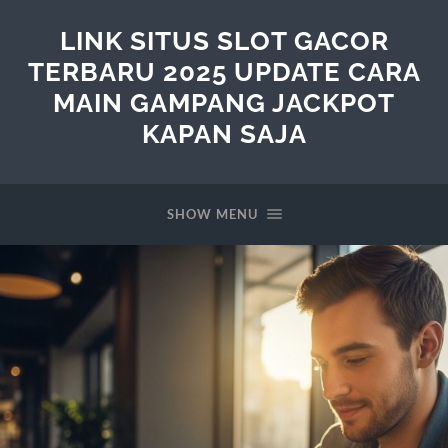
LINK SITUS SLOT GACOR
TERBARU 2025 UPDATE CARA
MAIN GAMPANG JACKPOT
KAPAN SAJA
SHOW MENU