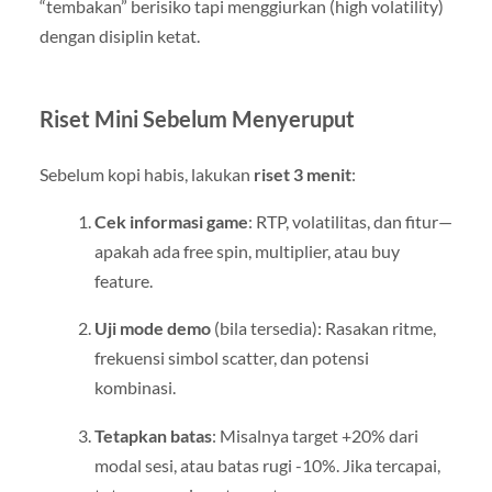
“tembakan” berisiko tapi menggiurkan (high volatility)
dengan disiplin ketat.
Riset Mini Sebelum Menyeruput
Sebelum kopi habis, lakukan
riset 3 menit
:
Cek informasi game
: RTP, volatilitas, dan fitur—
apakah ada free spin, multiplier, atau buy
feature.
Uji mode demo
(bila tersedia): Rasakan ritme,
frekuensi simbol scatter, dan potensi
kombinasi.
Tetapkan batas
: Misalnya target +20% dari
modal sesi, atau batas rugi -10%. Jika tercapai,